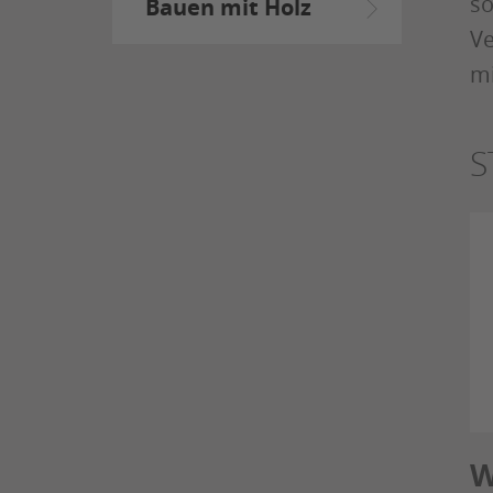
so
Bauen mit Holz
Ve
mi
S
W