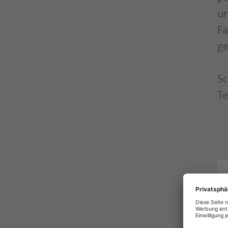
un
Fa
ge
Sc
Te