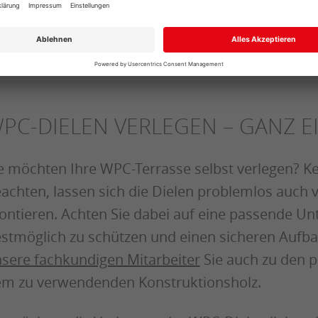
aktuellen Katalog.
JETZT DURCHBLÄTTERN!
PC-DIELEN VERLEGEN – GANZ E
e möchten Ihre WPC-Terrasse selbst verlegen? Ke
achten, lassen sich die Dielen problemlos auc
ntieren. Achten Sie dabei auf eine passende Un
stmöglich zu schützen und einen sicheren Aufba
sere fachkundigen Mitarbeiter
Sie auch zu den 
m zu verwendenden Konstruktionsholz.