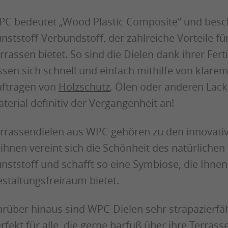
C bedeutet „Wood Plastic Composite“ und besch
nststoff-Verbundstoff, der zahlreiche Vorteile f
rrassen bietet. So sind die Dielen dank ihrer Fer
ssen sich schnell und einfach mithilfe von klare
ftragen von
Holzschutz
, Ölen oder anderen Lac
terial definitiv der Vergangenheit an!
rrassendielen aus WPC gehören zu den innovati
 ihnen vereint sich die Schönheit des natürlichen
nststoff und schafft so eine Symbiose, die Ihne
staltungsfreiraum bietet.
rüber hinaus sind WPC-Dielen sehr strapazierfähi
rfekt für alle, die gerne barfuß über ihre Terrass