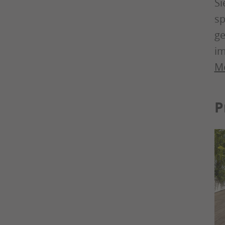
Si
sp
ge
im
Mo
P