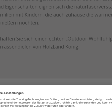
d Eigenschaften eignen sich die naturfaserverstä
milien mit Kindern, die auch zuhause die warmen 
nießen möchten.
haffen Sie sich einen echten „Outdoor-Wohlfühlp
rrassendielen von HolzLand König.
Holzland König Hauskatalog
Finden Sie Inspiration, Ideen und Trends in un