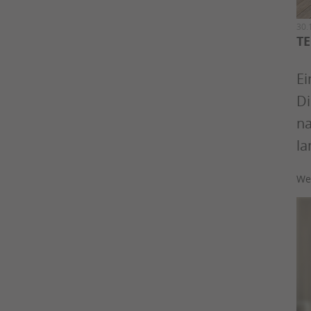
30.
T
Ei
Di
na
la
We