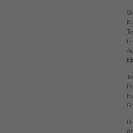
WP
Ku
Te
la
Au
Ma
Te
in
Ku
Ge
Da
pe