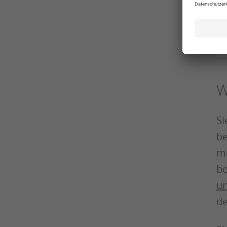
W
Si
be
mo
be
un
de