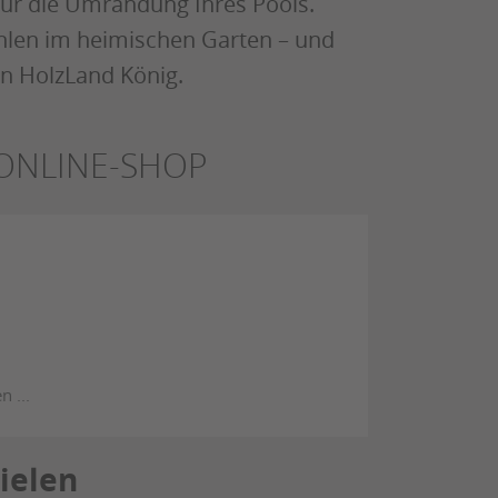
für die Umrandung Ihres Pools.
hlen im heimischen Garten – und
n HolzLand König.
 ONLINE-SHOP
ielen