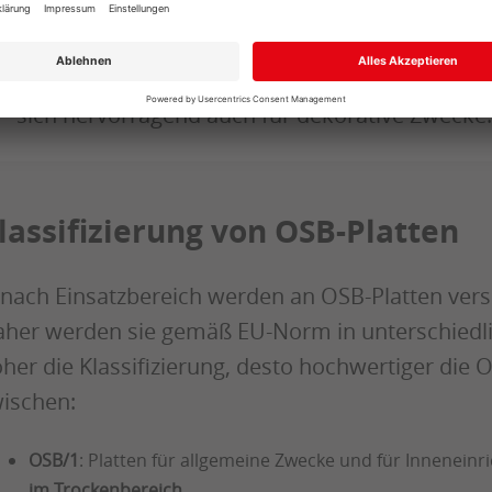
OSB-Platten sind besonders belastbar und gehö
Kategorie der konstruktiven Holzwerkstoffe. 
Oberfläche bieten sie zudem attraktive Gesta
sich hervorragend auch für dekorative Zwecke.
lassifizierung von OSB-Platten
 nach Einsatzbereich werden an OSB-Platten vers
her werden sie gemäß EU-Norm in unterschiedliche
her die Klassifizierung, desto hochwertiger die 
ischen:
OSB/1
: Platten für allgemeine Zwecke und für Inneneinr
im Trockenbereich