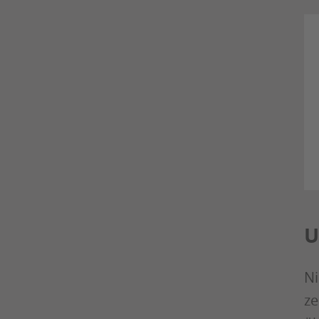
U
Ni
ze