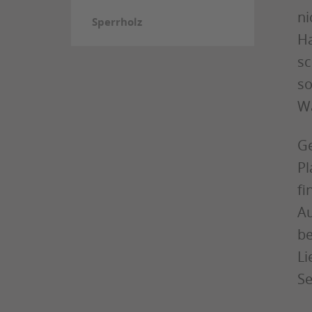
ni
Sperrholz
Ha
sc
so
Wa
Ge
Pl
fi
Au
be
Li
Se