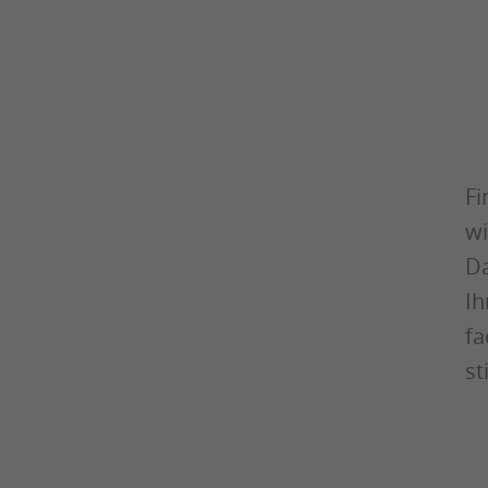
Fi
wi
Da
Ih
fa
s