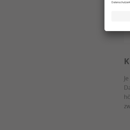
K
Je
Da
hö
zw