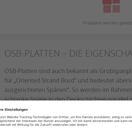
OSB-PLATTEN – DIE EIGENSCH
OSB-Platten sind auch bekannt als Grobspanpl
für „Oriented Strand Bord“ und bedeutet überset
ausgerichteten Spänen“. So werden im Rahmen
schlanke Späne in den Deckschichten parallel 
Mittelschicht kreuzweise ausgerichtet, sodass s
Querrichtung unterschiedliche Eigenschaften 