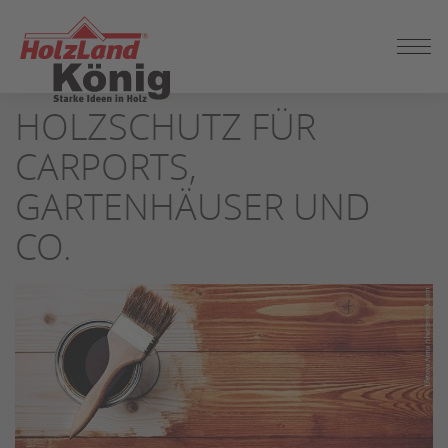
ZUM
HOLZSCHUTZ FÜR
SEITENINHALT
SPRINGEN
CARPORTS,
GARTENHÄUSER UND
CO.